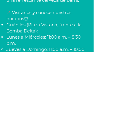
una refrescante cerveza de barril.
📍
Visítanos y conoce nuestros
horarios⏰:
Guápiles (Plaza Vistana, frente a la
Bomba Delta):
Lunes a Miércoles: 11:00 a.m. – 8:30
p.m.
Jueves a Domingo: 11:00 a.m. – 10:00
p.m.
Siquirres (Diagonal al Pali):
Todos los días: 11:00 a.m. – 8:30 p.m.
📲
¡Haz tu pedido directo aquí!
👉 Escríbenos al WhatsApp
https://wa.me/50671011847
🛵 O encuéntranos también en
PedidosYa y UberEats.
📩 Contacto corporativo:
burgerscr@hotmail.com