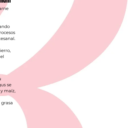
mium
arne
zando
rocesos
tesanal.
erro,
el
u
gus se
 y maíz,
e grasa