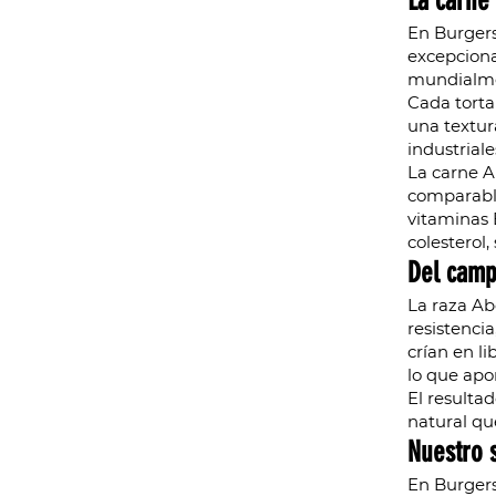
La carne
En Burger
excepciona
mundialmen
Cada torta
una textur
industrial
La carne A
comparable
vitaminas 
colesterol,
Del camp
La raza Ab
resistenci
crían en l
lo que apor
El resultad
natural qu
Nuestro s
En Burgers