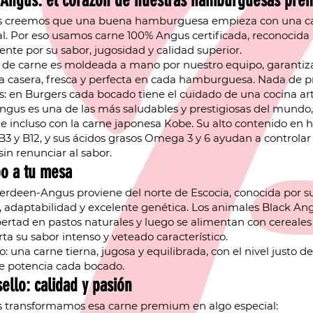
 Angus: el corazón de nuestras hamburguesas pre
s creemos que una buena hamburguesa empieza con una c
l. Por eso usamos carne 100% Angus certificada, reconocida
te por su sabor, jugosidad y calidad superior.
 de carne es moldeada a mano por nuestro equipo, garanti
a casera, fresca y perfecta en cada hamburguesa. Nada de p
es: en Burgers cada bocado tiene el cuidado de una cocina ar
ngus es una de las más saludables y prestigiosas del mundo,
 incluso con la carne japonesa Kobe. Su alto contenido en hi
B3 y B12, y sus ácidos grasos Omega 3 y 6 ayudan a controlar 
 sin renunciar al sabor.
o a tu mesa
erdeen-Angus proviene del norte de Escocia, conocida por s
a, adaptabilidad y excelente genética. Los animales Black An
ibertad en pastos naturales y luego se alimentan con cereales
ta su sabor intenso y veteado característico.
o: una carne tierna, jugosa y equilibrada, con el nivel justo d
e potencia cada bocado.
ello: calidad y pasión
 transformamos esa carne premium en algo especial: